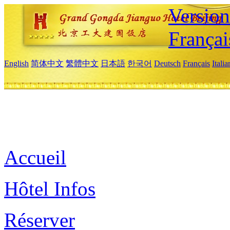
Versio
Françai
English
简体中文
繁體中文
日本語
한국어
Deutsch
Français
Itali
Accueil
Hôtel Infos
Réserver