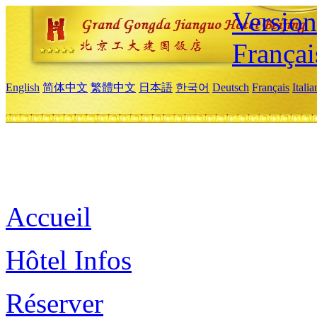
Versio
Françai
English
简体中文
繁體中文
日本語
한국어
Deutsch
Français
Itali
Accueil
Hôtel Infos
Réserver