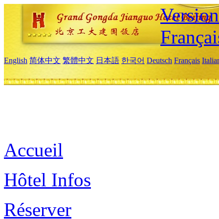
Versio
Françai
English
简体中文
繁體中文
日本語
한국어
Deutsch
Français
Itali
Accueil
Hôtel Infos
Réserver