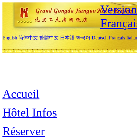
Versio
Françai
English
简体中文
繁體中文
日本語
한국어
Deutsch
Français
Itali
Accueil
Hôtel Infos
Réserver