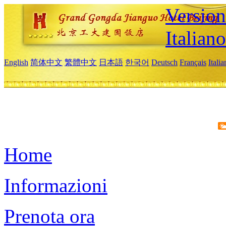
Version
Italiano
English
简体中文
繁體中文
日本語
한국어
Deutsch
Français
Itali
Home
Informazioni
Prenota ora