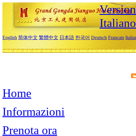
Version
Italiano
English
简体中文
繁體中文
日本語
한국어
Deutsch
Français
Itali
Home
Informazioni
Prenota ora