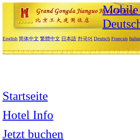
Mobile 
Deutsc
English
简体中文
繁體中文
日本語
한국어
Deutsch
Français
Itali
Startseite
Hotel Info
Jetzt buchen