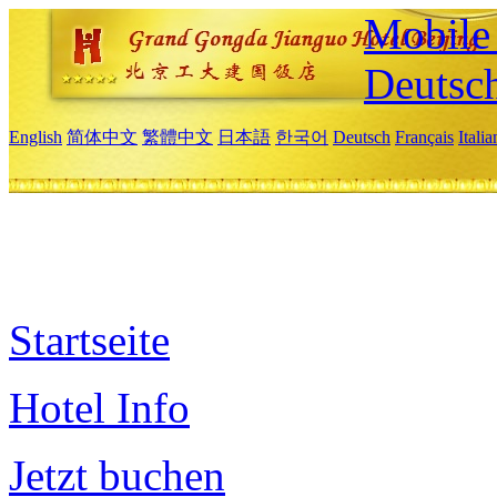
Mobile 
Deutsc
English
简体中文
繁體中文
日本語
한국어
Deutsch
Français
Itali
Startseite
Hotel Info
Jetzt buchen