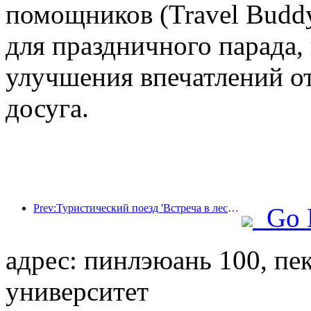
помощников (Travel Budd
для праздничного парада,
улучшения впечатлений от
досуга.
Prev:Туристический поезд 'Встреча в лесу Хулунбуир - Экспресс Дасинганлин - Поезд 'Звездный свет' - Путешествие в Тяньи' совершает свой первый рейс.
Go 
адрес: пинлэюань 100, п
университет