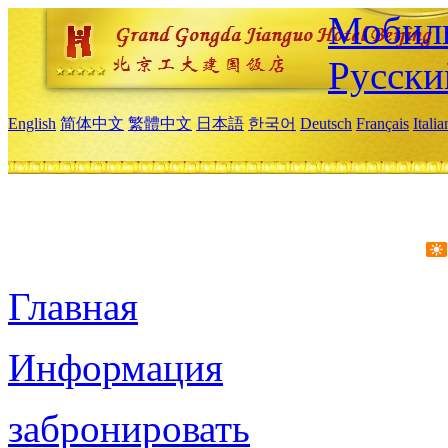
Мобиль
Русски
English
简体中文
繁體中文
日本語
한국어
Deutsch
Français
Itali
Главная
Информация
забронировать