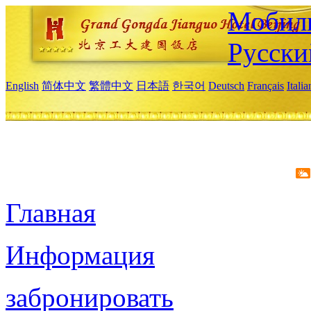
Мобиль
Русски
English
简体中文
繁體中文
日本語
한국어
Deutsch
Français
Itali
Главная
Информация
забронировать