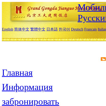
Мобиль
Русски
English
简体中文
繁體中文
日本語
한국어
Deutsch
Français
Itali
Главная
Информация
забронировать