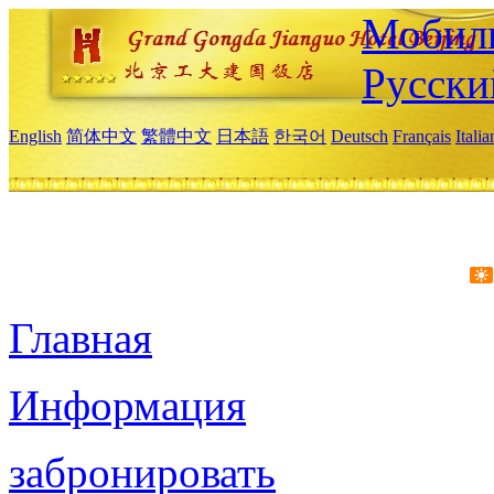
Мобиль
Русски
English
简体中文
繁體中文
日本語
한국어
Deutsch
Français
Itali
Главная
Информация
забронировать